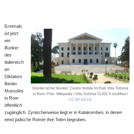
Erstmals
ist jetzt
ein
Bunker
des
italienisch
en
Diktators
Benito
Drunter ist der Bunker: Casino Nobile im Park Villa Torlonia
Mussolini
in Rom / Foto: Wikipedia / Villa Torlonia 01302-4 modified /
in Rom
CC-BY-SA 3.0
öffentlich
zugänglich. Zynischerweise liegt er in Katakomben, in denen
einst jüdische Römer ihre Toten begruben.