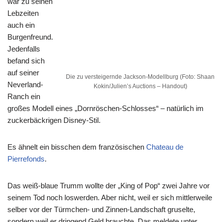
war zu seinen
Lebzeiten
auch ein
Burgenfreund.
Jedenfalls
befand sich
auf seiner
Die zu versteigernde Jackson-Modellburg (Foto: Shaan
Neverland-
Kokin/Julien’s Auctions – Handout)
Ranch ein
großes Modell eines „Dornröschen-Schlosses“ – natürlich im
zuckerbäckrigen Disney-Stil.
Es ähnelt ein bisschen dem französischen
Chateau de
Pierrefonds
.
Das weiß-blaue Trumm wollte der „King of Pop“ zwei Jahre vor
seinem Tod noch loswerden. Aber nicht, weil er sich mittlerweile
selber vor der Türmchen- und Zinnen-Landschaft gruselte,
sondern weil er dringend Geld brauchte. Das meldete unter