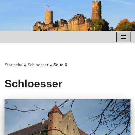
Zum
Inhalt
springen
Startseite
»
Schloesser
»
Seite 6
Schloesser