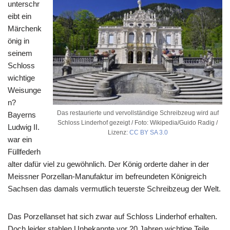
unterschr
eibt ein
Märchenk
önig in
seinem
Schloss
wichtige
Weisunge
n?
Das restaurierte und vervollständige Schreibzeug wird auf
Bayerns
Schloss Linderhof gezeigt / Foto: Wikipedia/Guido Radig /
Ludwig II.
Lizenz:
CC BY SA 3.0
war ein
Füllfederh
alter dafür viel zu gewöhnlich. Der König orderte daher in der
Meissner Porzellan-Manufaktur im befreundeten Königreich
Sachsen das damals vermutlich teuerste Schreibzeug der Welt.
Das Porzellanset hat sich zwar auf Schloss Linderhof erhalten.
Doch leider stahlen Unbekannte vor 20 Jahren wichtige Teile.