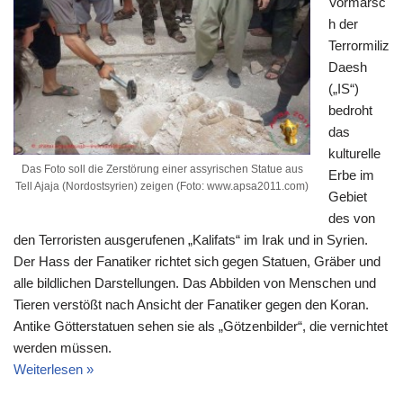
Vormarsc
h der
Terrormiliz
Daesh
(„IS“)
bedroht
das
kulturelle
Das Foto soll die Zerstörung einer assyrischen Statue aus
Erbe im
Tell Ajaja (Nordostsyrien) zeigen (Foto: www.apsa2011.com)
Gebiet
des von
den Terroristen ausgerufenen „Kalifats“ im Irak und in Syrien.
Der Hass der Fanatiker richtet sich gegen Statuen, Gräber und
alle bildlichen Darstellungen. Das Abbilden von Menschen und
Tieren verstößt nach Ansicht der Fanatiker gegen den Koran.
Antike Götterstatuen sehen sie als „Götzenbilder“, die vernichtet
werden müssen.
Weiterlesen »