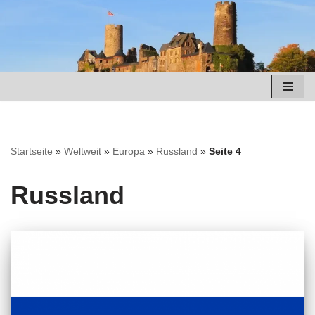
Zum
Inhalt
springen
Startseite
»
Weltweit
»
Europa
»
Russland
»
Seite 4
Russland