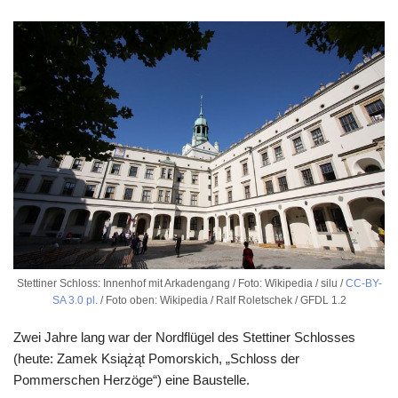
Stettiner Schloss: Innenhof mit Arkadengang / Foto: Wikipedia / silu /
CC-BY-
SA 3.0 pl.
/ Foto oben: Wikipedia / Ralf Roletschek / GFDL 1.2
Zwei Jahre lang war der Nordflügel des Stettiner Schlosses
(heute: Zamek Książąt Pomorskich, „Schloss der
Pommerschen Herzöge“) eine Baustelle.