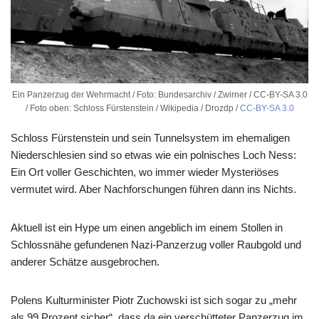
Ein Panzerzug der Wehrmacht / Foto: Bundesarchiv / Zwirner / CC-BY-SA 3.0
/ Foto oben: Schloss Fürstenstein / Wikipedia / Drozdp /
CC-BY-SA 3.0
Schloss Fürstenstein und sein Tunnelsystem im ehemaligen
Niederschlesien sind so etwas wie ein polnisches Loch Ness:
Ein Ort voller Geschichten, wo immer wieder Mysteriöses
vermutet wird. Aber Nachforschungen führen dann ins Nichts.
Aktuell ist ein Hype um einen angeblich im einem Stollen in
Schlossnähe gefundenen Nazi-Panzerzug voller Raubgold und
anderer Schätze ausgebrochen.
Polens Kulturminister Piotr Zuchowski ist sich sogar zu „mehr
als 99 Prozent sicher“, dass da ein verschütteter Panzerzug im