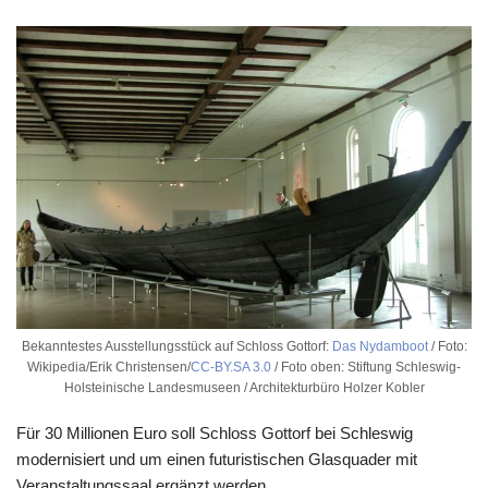
Bekanntestes Ausstellungsstück auf Schloss Gottorf:
Das Nydamboot
/ Foto:
Wikipedia/Erik Christensen/
CC-BY.SA 3.0
/ Foto oben: Stiftung Schleswig-
Holsteinische Landesmuseen / Architekturbüro Holzer Kobler
Für 30 Millionen Euro soll Schloss Gottorf bei Schleswig
modernisiert und um einen futuristischen Glasquader mit
Veranstaltungssaal ergänzt werden.