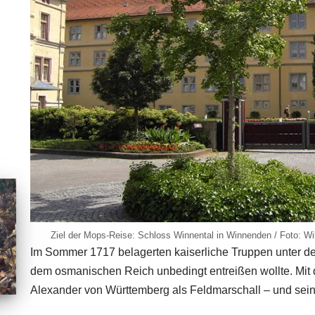
Ziel der Mops-Reise: Schloss Winnental in Winnenden / Foto: Wi
Im Sommer 1717 belagerten kaiserliche Truppen unter 
dem osmanischen Reich unbedingt entreißen wollte. Mit d
Alexander von Württemberg als Feldmarschall – und sein 