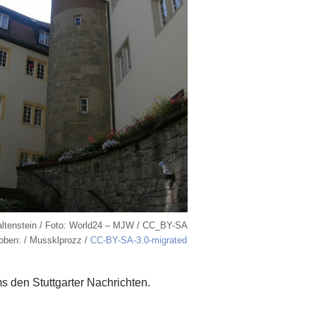
ltenstein / Foto: World24 – MJW / CC_BY-SA
 oben: / Mussklprozz /
CC-BY-SA-3.0-migrated
s den Stuttgarter Nachrichten.