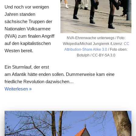
Und noch vor wenigen
Jahren standen
sächsische Truppen der
Nationalen Volksarmee
(NVA) zum finalen Angriff
NVA-Ehrenwache unterwegs / Foto:
auf den kapitalistischen
Wikipedia/Michail Jungierek /Lizenz:
CC
Attribution-Share Alike 3.0
/ Foto oben:
Westen bereit.
Botulph / CC-BY-SA 3.0
Ein Sturmlauf, der erst
am Atlantik hätte enden sollen. Dummerweise kam eine
friedliche Revolution dazwischen…
Weiterlesen »