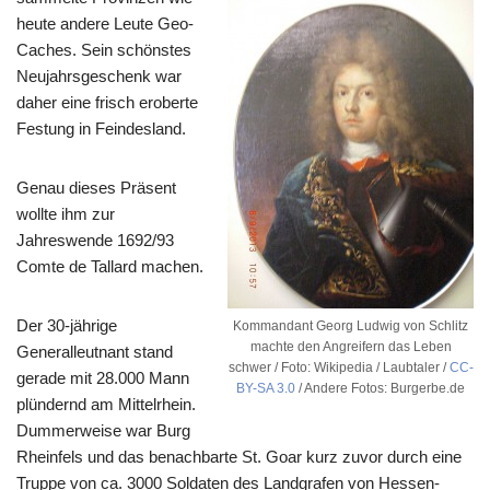
heute andere Leute Geo-
Caches. Sein schönstes
Neujahrsgeschenk war
daher eine frisch eroberte
Festung in Feindesland.
Genau dieses Präsent
wollte ihm zur
Jahreswende 1692/93
Comte de Tallard machen.
Der 30-jährige
Kommandant Georg Ludwig von Schlitz
machte den Angreifern das Leben
Generalleutnant stand
schwer / Foto: Wikipedia / Laubtaler /
CC-
gerade mit 28.000 Mann
BY-SA 3.0
/ Andere Fotos: Burgerbe.de
plündernd am Mittelrhein.
Dummerweise war Burg
Rheinfels und das benachbarte St. Goar kurz zuvor durch eine
Truppe von ca. 3000 Soldaten des Landgrafen von Hessen-