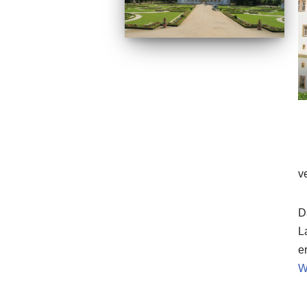
v
D
L
er
W