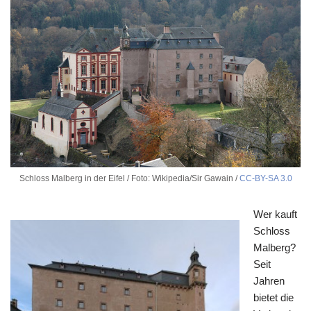
Schloss Malberg in der Eifel / Foto: Wikipedia/Sir Gawain /
CC-BY-SA 3.0
Wer kauft
Schloss
Malberg?
Seit
Jahren
bietet die