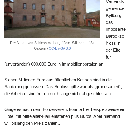
Verbands
gemeinde
Kyllburg
das
imposante
Barocksc
hloss in
Der Altbau von Schloss Malberg / Foto: Wikipedia / Sir
Gawain /
CC-BY-SA 3.0
der Eifel
für
(unverändert) 600.000 Euro in Immobilienportalen an.
Sieben Millionen Euro aus öffentlichen Kassen sind in die
Sanierung geflossen. Das Schloss gilt zwar als „grundsaniert“,
die Arbeiten sind freilich noch lange nicht abgeschlossen.
Ginge es nach dem Förderverein, könnte hier beispielsweise ein
Hotel mit Mittelalter-Flair entstehen plus Büros. Aber niemand
will bislang den Preis zahlen…