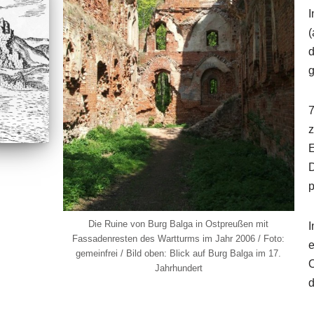
I
(
d
g
7
z
E
D
p
Die Ruine von Burg Balga in Ostpreußen mit
I
Fassadenresten des Wartturms im Jahr 2006 / Foto:
e
gemeinfrei / Bild oben: Blick auf Burg Balga im 17.
O
Jahrhundert
d