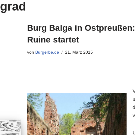
ngrad
Burg Balga in Ostpreußen:
Ruine startet
von
Burgerbe.de
21. März 2015
V
u
d
v
U