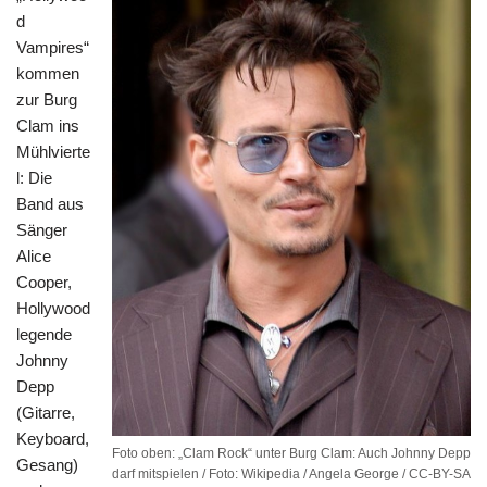
d
Vampires“
kommen
zur Burg
Clam ins
Mühlvierte
l: Die
Band aus
Sänger
Alice
Cooper,
Hollywood
legende
Johnny
Depp
(Gitarre,
Keyboard,
Foto oben: „Clam Rock“ unter Burg Clam: Auch Johnny Depp
Gesang)
darf mitspielen / Foto: Wikipedia / Angela George / CC-BY-SA