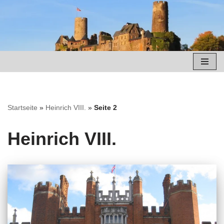
Zum
Inhalt
springen
Startseite
»
Heinrich VIII.
»
Seite 2
Heinrich VIII.