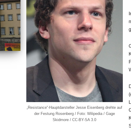
I
n
g
G
K
P
W
D
(
L
„Resistance“-Hauptdarsteller Jesse Eisenberg drehte auf
G
der Festung Rosenberg / Foto: Wilipedia / Gage
K
Skidmore / CC-BY-SA 3.0
S