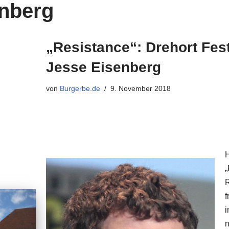
nberg
„Resistance“: Drehort Fe
Jesse Eisenberg
von
Burgerbe.de
9. November 2018
H
„
R
f
i
n