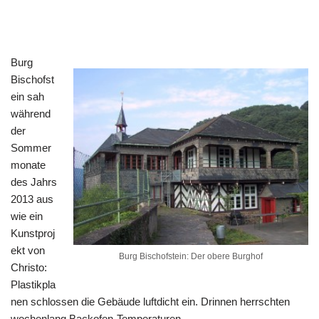
Burg
Bischofst
ein sah
während
der
Sommer
monate
des Jahrs
2013 aus
wie ein
Kunstproj
ekt von
Burg Bischofstein: Der obere Burghof
Christo:
Plastikpla
nen schlossen die Gebäude luftdicht ein. Drinnen herrschten
wochenlang Backofen-Temperaturen.