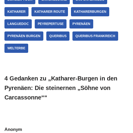
KATHARER
KATHARER ROUTE
KATHARERBURGEN
LANGUEDOC
PEYREPERTUSE
PYRENÄEN
PYRENÄEN BURGEN
QUERIBUS
QUERIBUS FRANKREICH
WELTERBE
4 Gedanken zu „Katharer-Burgen in den
Pyrenäen: Die steinernen „Söhne von
Carcassonne““
Anonym