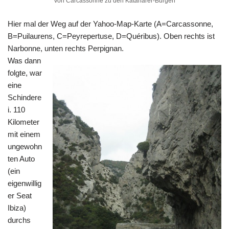
Von Carcassonne zu den Kataharer-Burgen
Hier mal der Weg auf der Yahoo-Map-Karte (A=Carcassonne,
B=Puilaurens, C=Peyrepertuse, D=Quéribus). Oben rechts ist
Narbonne, unten rechts Perpignan.
Was dann
folgte, war
eine
Schindere
i. 110
Kilometer
mit einem
ungewohn
ten Auto
(ein
eigenwillig
er Seat
Ibiza)
durchs