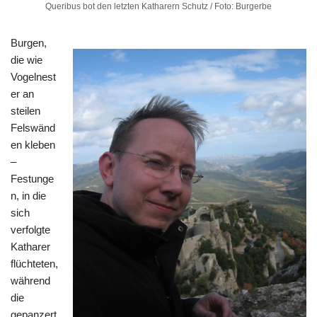
Queribus bot den letzten Katharern Schutz / Foto: Burgerbe
Burgen,
die wie
Vogelnest
er an
steilen
Felswänd
en kleben
–
Festunge
n, in die
sich
verfolgte
Katharer
flüchteten,
während
die
gepanzert