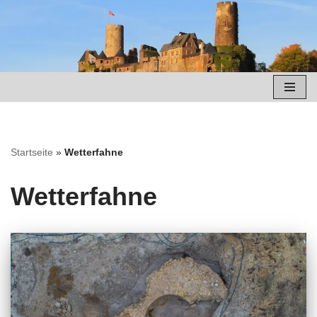
Zum
Inhalt
springen
Startseite
»
Wetterfahne
Wetterfahne