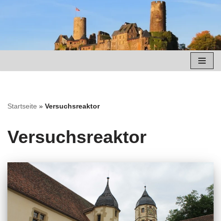
Zum
Inhalt
springen
Startseite
»
Versuchsreaktor
Versuchsreaktor