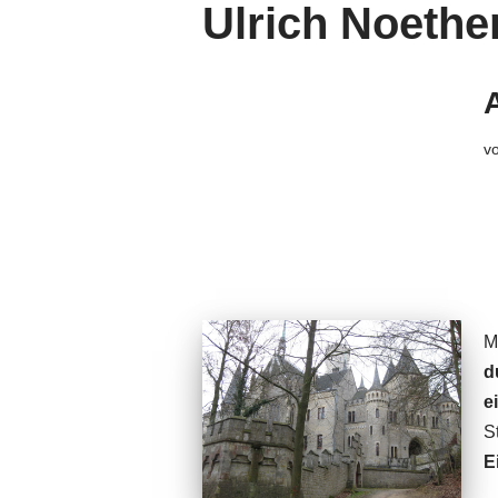
Ulrich Noethe
v
M
d
e
S
E