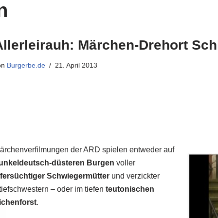
n
Allerleirauh: Märchen-Drehort Sc
on
Burgerbe.de
21. April 2013
ärchenverfilmungen der ARD spielen entweder auf
unkeldeutsch-düsteren Burgen
voller
ifersüchtiger Schwiegermütter
und verzickter
tiefschwestern – oder im tiefen
teutonischen
ichenforst
.