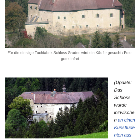
Für die einstige Tuchfabrik Schloss Grades wird ein Käufer gesucht / Foto:
gemeinfrei
(Update:
Das
Schloss
wurde
inzwische
n
an einen
Kunsttude
nten aus