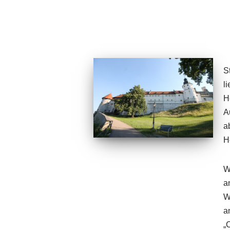
S
l
H
A
a
H
W
a
W
a
„