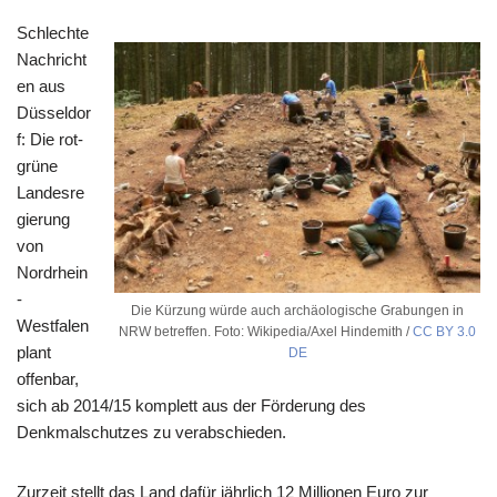
Schlechte
Nachricht
en aus
Düsseldor
f: Die rot-
grüne
Landesre
gierung
von
Nordrhein
-
Die Kürzung würde auch archäologische Grabungen in
Westfalen
NRW betreffen. Foto: Wikipedia/Axel Hindemith /
CC BY 3.0
plant
DE
offenbar,
sich ab 2014/15 komplett aus der Förderung des
Denkmalschutzes zu verabschieden.
Zurzeit stellt das Land dafür jährlich 12 Millionen Euro zur