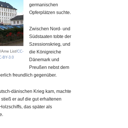
germanischen
Opferplätzen suchte.
Zwischen Nord- und
Südstaaten tobte der
Szessionskrieg, und
/Arne List/
CC-
die Königreiche
C-BY-3.0
Dänemark und
Preußen nebst dem
erlich freundlich gegenüber.
utsch-dänischen Krieg kam, machte
tieß er auf die gut erhaltenen
olzschiffs, das später als
e.