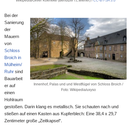
Wikipedia/Oliver Koeneke (Benutzer i.c.wiener) /
CC-BY-SA 3.0
Bei der
Sanierung
der
Mauern
von
Schloss
Broich in
Mülheim/
Ruhr
sind
Bauarbeit
Innenhof, Palas und und Westflügel von Schloss Broich /
er auf
Foto: Wikipedia/uxyso
einen
Hohlraum
gestoßen. Darin klang es metallisch. Sie schauten nach und
stießen auf einen Kasten aus Kupferblech: Eine 38,4 x 29,7
Zentimeter große „Zeitkapsel“.