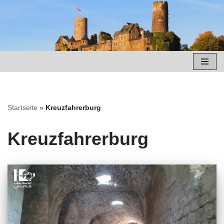
Zum
Inhalt
springen
Startseite
»
Kreuzfahrerburg
Kreuzfahrerburg