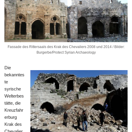
Fassade des Rittersaals des Krak des Chevaliers 2008 und 2014 / Bilder:
Burgerbe/Protect Syrian Archaeology
Die
bekanntes
te
syrische
Welterbes
tätte, die
Kreuzfahr
erburg
Krak des
Chevalier