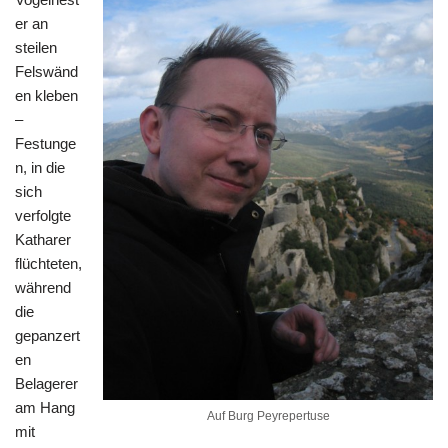
er an
steilen
Felswänd
en kleben
–
Festunge
n, in die
sich
verfolgte
Katharer
flüchteten,
während
die
gepanzert
en
Belagerer
am Hang
Auf Burg Peyrepertuse
mit