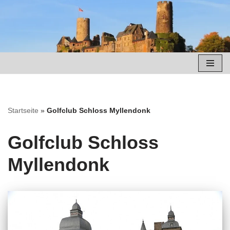
Zum
Inhalt
springen
Startseite
»
Golfclub Schloss Myllendonk
Golfclub Schloss
Myllendonk