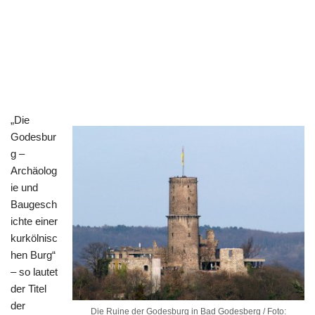
„Die
Godesbur
g –
Archäolog
ie und
Baugesch
ichte einer
kurkölnisc
hen Burg“
– so lautet
der Titel
der
Die Ruine der Godesburg in Bad Godesberg / Foto: