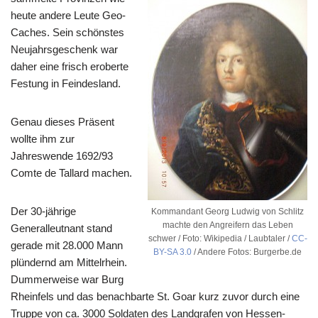
heute andere Leute Geo-
Caches. Sein schönstes
Neujahrsgeschenk war
daher eine frisch eroberte
Festung in Feindesland.
Genau dieses Präsent
wollte ihm zur
Jahreswende 1692/93
Comte de Tallard machen.
Der 30-jährige
Kommandant Georg Ludwig von Schlitz
machte den Angreifern das Leben
Generalleutnant stand
schwer / Foto: Wikipedia / Laubtaler /
CC-
gerade mit 28.000 Mann
BY-SA 3.0
/ Andere Fotos: Burgerbe.de
plündernd am Mittelrhein.
Dummerweise war Burg
Rheinfels und das benachbarte St. Goar kurz zuvor durch eine
Truppe von ca. 3000 Soldaten des Landgrafen von Hessen-