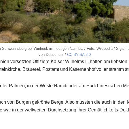
e Schwerinsburg bei Winhoek im heutigen Namibia / Foto: Wikipedia / Sigism
von Dobschütz /
CC-BY-SA 3.0
en versetzten Offiziere Kaiser Wilhelms II. hätten am liebsten ü
einkirche, Brauerei, Postamt und Kasernenhof voller stramm s
 unter Palmen, in der Wüste Namib oder am Südchinesischen Me
h von Burgen gekrönte Berge. Also mussten die auch in den Ko
 war in der weltweiten Durchsetzung ihrer Gemütlichkeits-Doktri