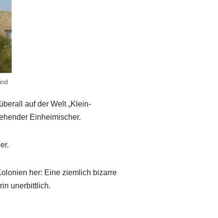
und
berall auf der Welt „Klein-
tehender Einheimischer.
er.
lonien her: Eine ziemlich bizarre
n unerbittlich.