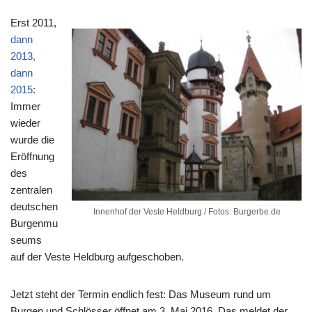
Erst 2011,
dann
2013,
dann
2015
:
Immer
wieder
wurde die
Eröffnung
des
zentralen
deutschen
Innenhof der Veste Heldburg / Fotos: Burgerbe.de
Burgenmu
seums
auf der Veste Heldburg aufgeschoben.
Jetzt steht der Termin endlich fest: Das Museum rund um
Burgen und Schlösser öffnet am 3. Mai 2016. Das meldet der