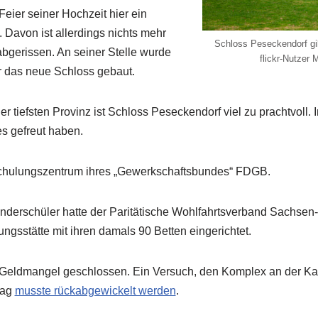
eier seiner Hochzeit hier ein
 Davon ist allerdings nichts mehr
Schloss Peseckendorf gilt
abgerissen. An seiner Stelle wurde
flickr-Nutzer 
r das neue Schloss gebaut.
er tiefsten Provinz ist Schloss Peseckendorf viel zu prachtvoll. I
es gefreut haben.
Schulungszentrum ihres „Gewerkschaftsbundes“ FDGB.
Sonderschüler hatte der Paritätische Wohlfahrtsverband Sachs
ngsstätte mit ihren damals 90 Betten eingerichtet.
ldmangel geschlossen. Ein Versuch, den Komplex an der Kasta
rag
musste rückabgewickelt werden
.