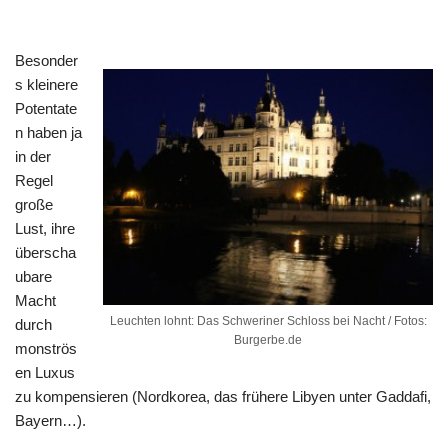
Besonder
s kleinere
Potentate
n haben ja
in der
Regel
große
Lust, ihre
überscha
ubare
Macht
Leuchten lohnt: Das Schweriner Schloss bei Nacht / Fotos:
durch
Burgerbe.de
monströs
en Luxus
zu kompensieren (Nordkorea, das frühere Libyen unter Gaddafi,
Bayern…).