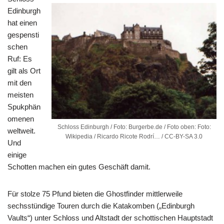
Edinburgh
hat einen
gespensti
schen
Ruf: Es
gilt als Ort
mit den
meisten
Spukphän
omenen
Schloss Edinburgh / Foto: Burgerbe.de / Foto oben: Foto:
weltweit.
Wikipedia / Ricardo Ricote Rodrí… / CC-BY-SA 3.0
Und
einige
Schotten machen ein gutes Geschäft damit.
Für stolze 75 Pfund bieten die Ghostfinder mittlerweile
sechsstündige Touren durch die Katakomben („Edinburgh
Vaults“) unter Schloss und Altstadt der schottischen Hauptstadt