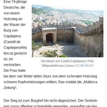
Eine 74-jährige
Deutsche, die
von einem
Holzsteg an
der Mauer der
Burg von
Capdepera
(Castell de
Capdepera/Ma
llorca) gestürzt
ist, ist
Die Mauer von Castell Capdepera / Foto:
verstorben.
Wikipedia/Knoerz Lizenz:
CC BY-SA 3.0
Die Frau hatte
bei dem vier Meter tiefen Sturz von dem schmalen Holzsteg
schwere Kopfverletzungen erlitten. Das meldet die „Mallorca
Zeitung“.
Der Steg ist zum Burghof hin nicht abgesichert. Der Seniorin
war zuvor offenbar schwindelig geworden, woraufhin sie das