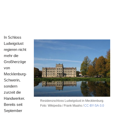
In Schloss
Ludwigslust
regieren nicht
mehr die
Großherzöge
von
Mecklenburg-
Schwerin,
sondern
zurzeit die
Handwerker.
Residenzschloss Ludwigslust in Mecklenburg.
Bereits seit
Foto: Wikipedia / Frank Maahs /
CC-BY-SA-3.0
September