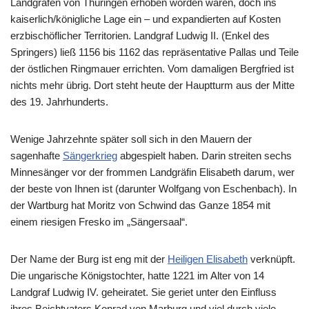
Landgrafen von Thüringen erhoben worden waren, doch ins
kaiserlich/königliche Lage ein – und expandierten auf Kosten
erzbischöflicher Territorien. Landgraf Ludwig II. (Enkel des
Springers) ließ 1156 bis 1162 das repräsentative Pallas und Teile
der östlichen Ringmauer errichten. Vom damaligen Bergfried ist
nichts mehr übrig. Dort steht heute der Hauptturm aus der Mitte
des 19. Jahrhunderts.
Wenige Jahrzehnte später soll sich in den Mauern der
sagenhafte
Sängerkrieg
abgespielt haben. Darin streiten sechs
Minnesänger vor der frommen Landgräfin Elisabeth darum, wer
der beste von Ihnen ist (darunter Wolfgang von Eschenbach). In
der Wartburg hat Moritz von Schwind das Ganze 1854 mit
einem riesigen Fresko im „Sängersaal“.
Der Name der Burg ist eng mit der
Heiligen Elisabeth
verknüpft.
Die ungarische Königstochter, hatte 1221 im Alter von 14
Landgraf Ludwig IV. geheiratet. Sie geriet unter den Einfluss
ihres Beichtvaters Konrad von Marburg und viel durch viele