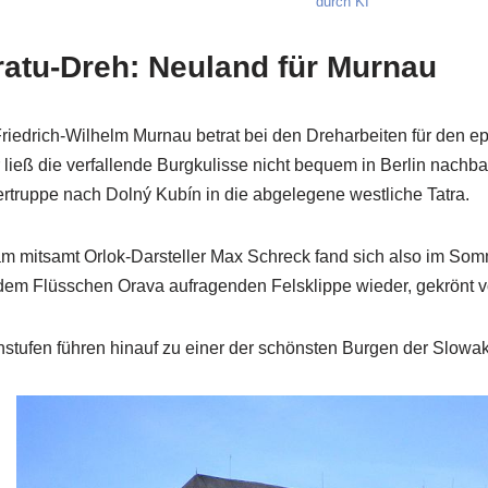
durch KI
ratu-Dreh: Neuland für Murnau
riedrich-Wilhelm Murnau betrat bei den Dreharbeiten für de
 ließ die verfallende Burgkulisse nicht bequem in Berlin nachb
rtruppe nach Dolný Kubín in die abgelegene westliche Tatra.
m mitsamt Orlok-Darsteller Max Schreck fand sich also im Som
dem Flüsschen Orava aufragenden Felsklippe wieder, gekrönt 
stufen führen hinauf zu einer der schönsten Burgen der Slowak