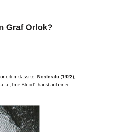
n Graf Orlok?
rorfilmklassiker
Nosferatu (1922)
,
 la „True Blood“, haust auf einer