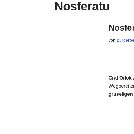
Nosferatu
Nosfer
von
Burgerbe
Graf Orlok
w
Wegbereiter
gruseligen