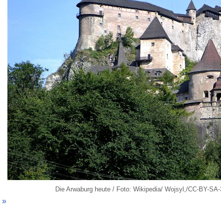
Die Arwaburg heute / Foto: Wikipedia/ Wojsyl,/CC-BY-SA-
 »