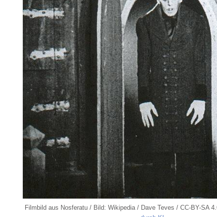
Filmbild aus Nosferatu / Bild: Wikipedia / Dave Teves / CC-BY-SA 4.