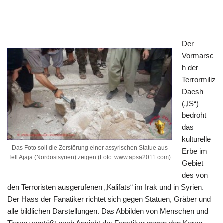
Der
Vormarsc
h der
Terrormiliz
Daesh
(„IS“)
bedroht
das
kulturelle
Das Foto soll die Zerstörung einer assyrischen Statue aus
Erbe im
Tell Ajaja (Nordostsyrien) zeigen (Foto: www.apsa2011.com)
Gebiet
des von
den Terroristen ausgerufenen „Kalifats“ im Irak und in Syrien.
Der Hass der Fanatiker richtet sich gegen Statuen, Gräber und
alle bildlichen Darstellungen. Das Abbilden von Menschen und
Tieren verstößt nach Ansicht der Fanatiker gegen den Koran.