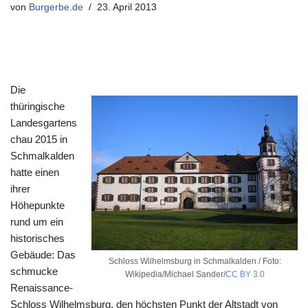
von
Burgerbe.de
23. April 2013
Die
thüringische
Landesgartens
chau 2015 in
Schmalkalden
hatte einen
ihrer
Höhepunkte
rund um ein
historisches
Gebäude: Das
Schloss Wilhelmsburg in Schmalkalden / Foto:
schmucke
Wikipedia/Michael Sander/
CC BY 3.0
Renaissance-
Schloss Wilhelmsburg, den höchsten Punkt der Altstadt von