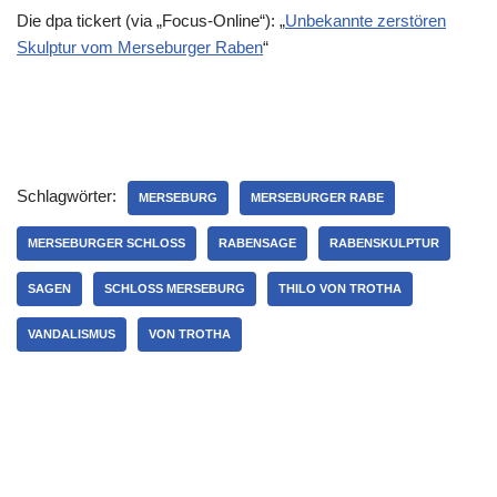
Die dpa tickert (via „Focus-Online“): „
Unbekannte zerstören
Skulptur vom Merseburger Raben
“
Schlagwörter:
MERSEBURG
MERSEBURGER RABE
MERSEBURGER SCHLOSS
RABENSAGE
RABENSKULPTUR
SAGEN
SCHLOSS MERSEBURG
THILO VON TROTHA
VANDALISMUS
VON TROTHA