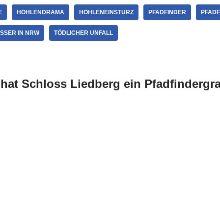
E
HÖHLENDRAMA
HÖHLENEINSTURZ
PFADFINDER
PFAD
SSER IN NRW
TÖDLICHER UNFALL
hat Schloss Liedberg ein Pfadfindergr