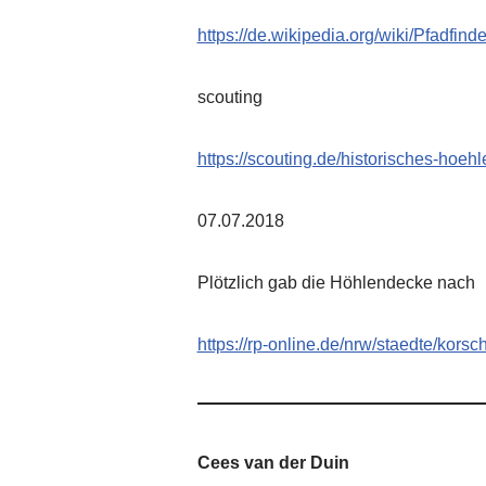
https://de.wikipedia.org/wiki/Pfadfind
scouting
https://scouting.de/historisches-hoehl
07.07.2018
Plötzlich gab die Höhlendecke nach
https://rp-online.de/nrw/staedte/kor
Cees van der Duin