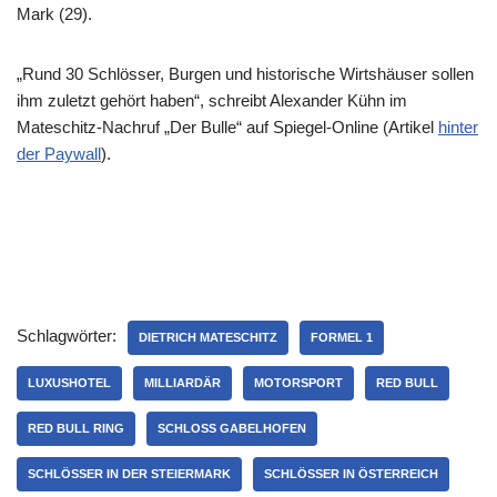
Mark (29).
„Rund 30 Schlösser, Burgen und historische Wirtshäuser sollen
ihm zuletzt gehört haben“, schreibt Alexander Kühn im
Mateschitz-Nachruf „Der Bulle“ auf Spiegel-Online (Artikel
hinter
der Paywall
).
Schlagwörter:
DIETRICH MATESCHITZ
FORMEL 1
LUXUSHOTEL
MILLIARDÄR
MOTORSPORT
RED BULL
RED BULL RING
SCHLOSS GABELHOFEN
SCHLÖSSER IN DER STEIERMARK
SCHLÖSSER IN ÖSTERREICH