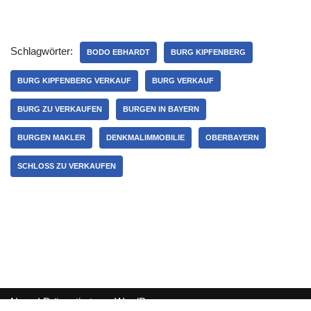
Schlagwörter:
BODO EBHARDT
BURG KIPFENBERG
BURG KIPFENBERG VERKAUF
BURG VERKAUF
BURG ZU VERKAUFEN
BURGEN IN BAYERN
BURGEN MAKLER
DENKMALIMMOBILIE
OBERBAYERN
SCHLOSS ZU VERKAUFEN
Neve
| Präsentiert von
WordPress